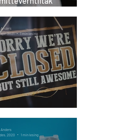
mitteverntiltak
jeldende fra 9.12.2021
 Anders
 apr. 2021
1 min lesing
ye permitteringsregler
 Anders
 des. 2020
1 min lesing