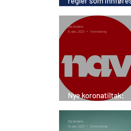
regler som innføres
arbeidslivet
Ole Anders
8. des. 2021
1 min lesing
Nye koronatiltak:
Dramatisk for bedr
Ole Anders
14. jan. 2021
2 min lesing