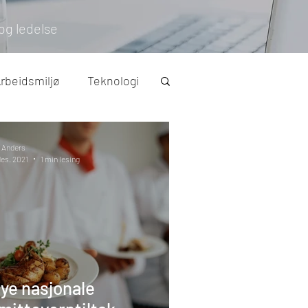
og ledelse
rbeidsmiljø
Teknologi
IA-avtale
 Anders
des. 2021
1 min lesing
ye nasjonale