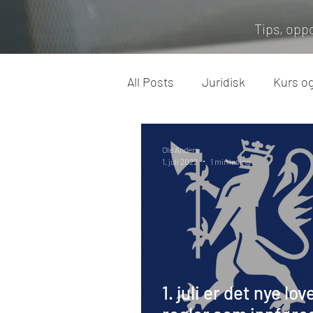
Tips, opp
All Posts
Juridisk
Kurs o
Arbeidsliv
Miljø
Feri
Ole Anders
1. juli 2022
1 min lesing
1. juli er det nye lov