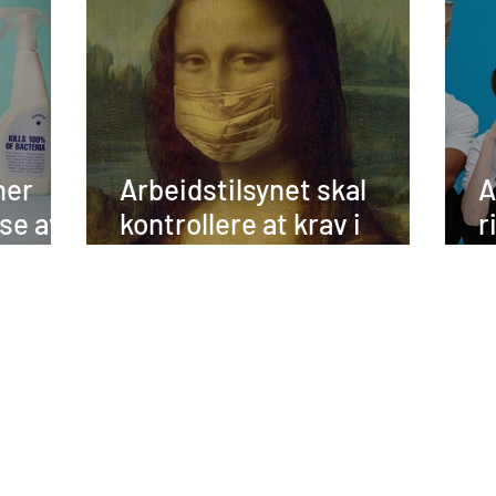
ner
Arbeidstilsynet skal
A
lse av
kontrollere at krav i
r
tre
Covid-19-forskriften
s
overholdes