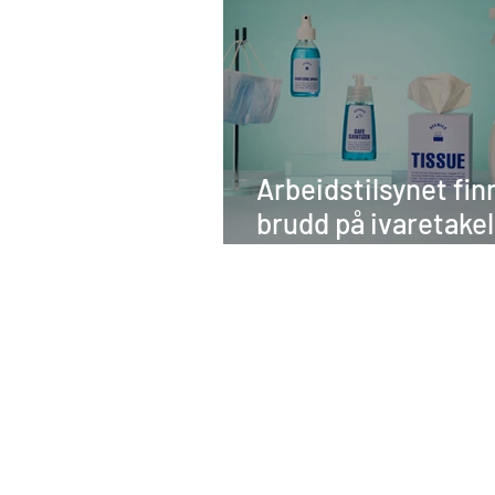
Arbeidstilsynet fin
brudd på ivaretake
smittevern i ett av 
tilsyn