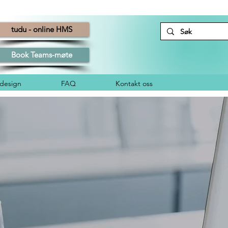
tudu - online HMS
Book Teams-møte
esign
FAQ
Kontakt oss