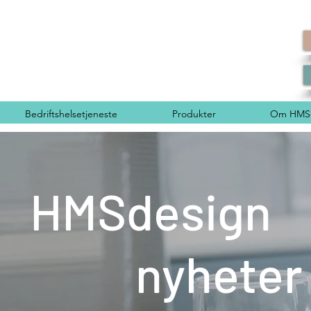
Bedriftshelsetjeneste
Produkter
Om HMSd
HMSdesign
nyheter