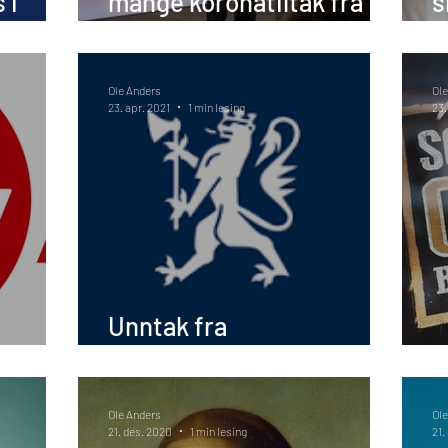
 i
mange koronatiltak fra
s
klokken 2300 tirsdag 1.
g
februar
Ole Anders
Ole
23. apr. 2021
1 min lesing
23.
Unntak fra
iftene
innreiserestriksjoner
N
Ole Anders
Ole
21. des. 2020
1 min lesing
21.