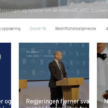
dateringer og nyheter om alt innen HR, HMS, kvalitet 
g opplæring
Covid-19
Bedriftshelsetjeneste
A
e og feriepenger
Sykefravær
Arbeidstilsynet
Ole Anders
Ole
1. feb. 2022
1 min lesing
8. 
er og
Regjeringen fjerner svært
N