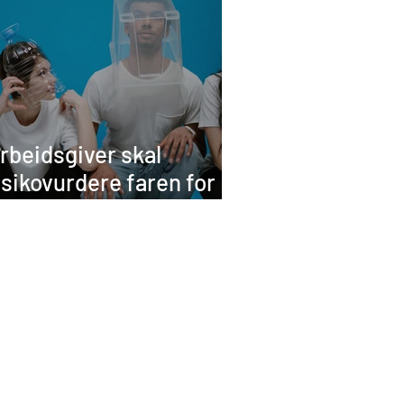
rbeidsgiver skal
isikovurdere faren for
mitte