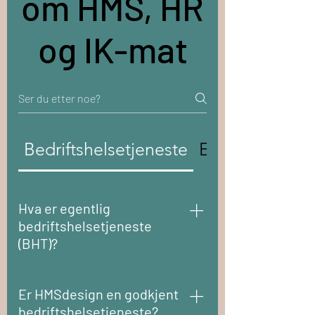
om HMS, HR
og IK-mat
Bedriftshelsetjeneste
Egenmelding
Hva er egentlig
bedriftshelsetjeneste
(BHT)?
Bedriftshelsetjenesten (BHT)
driver med forebyggende arbeid
Er HMSdesign en godkjent
innenfor helse, miljø og sikkerhet
bedriftshelsetjeneste?