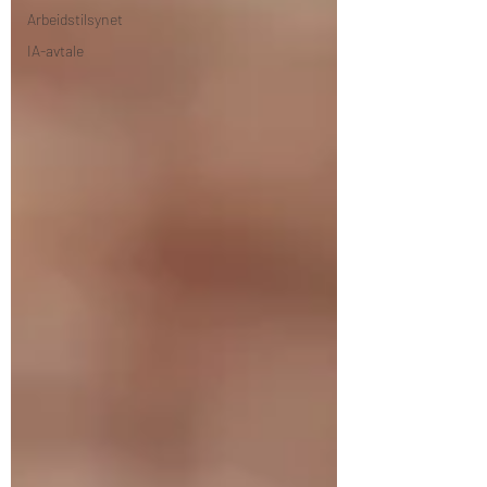
Arbeidstilsynet
IA-avtale