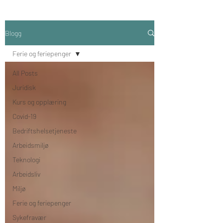
Blogg
Ferie og feriepenger
All Posts
Juridisk
Kurs og opplæring
Covid-19
Bedriftshelsetjeneste
Arbeidsmiljø
Teknologi
Arbeidsliv
Miljø
Ferie og feriepenger
Sykefravær