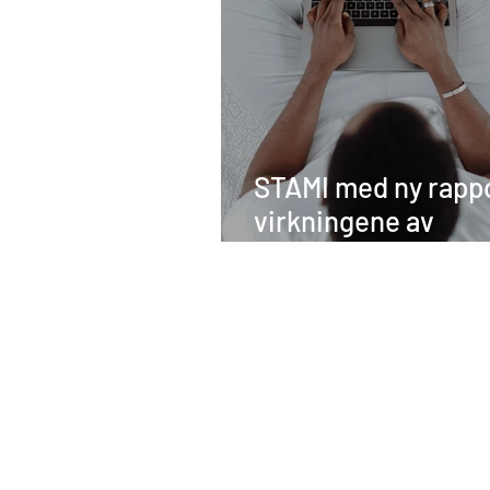
STAMI med ny rapp
virkningene av
hjemmekontor