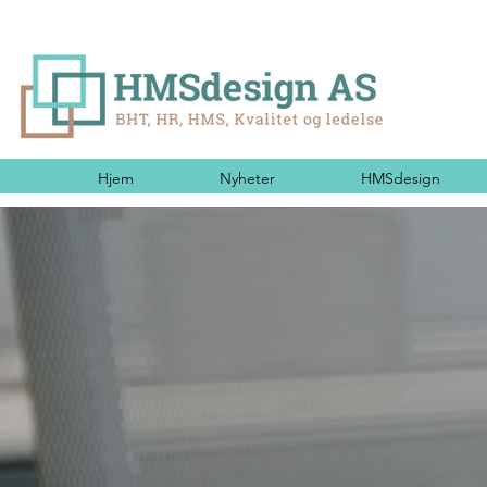
Hjem
Nyheter
HMSdesign