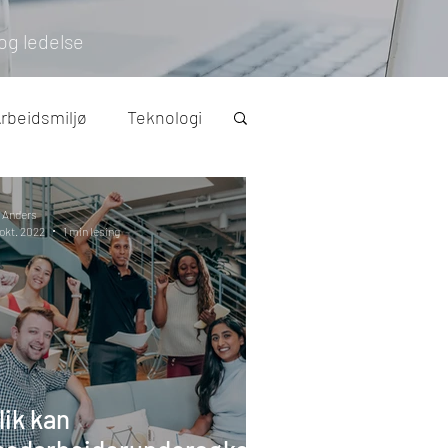
og ledelse
rbeidsmiljø
Teknologi
IA-avtale
 Anders
 okt. 2022
1 min lesing
lik kan