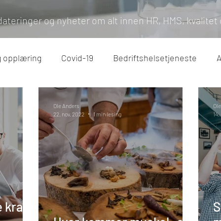
dateringer og nyheter om alt innen HR, HMS, kvalitet 
g opplæring
Covid-19
Bedriftshelsetjeneste
A
e og feriepenger
Sykefravær
Arbeidstilsynet
Ole Anders
Ole
22. nov. 2022
1 min lesing
14.
e krav
S