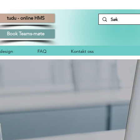
tudu - online HMS
Book Teams-møte
esign
FAQ
Kontakt oss