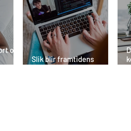
ort om
D
Slik blir framtidens
k
arbeidsmiljø
k