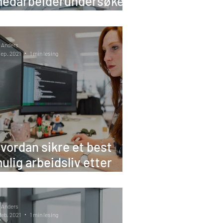
edarbeiderundersøkels
r styrke arbeidsmiljøet
 Anders
sep. 2021
1 min lesing
vordan sikre et best
ulig arbeidsliv etter
orona?
 Anders
 feb. 2021
1 min lesing