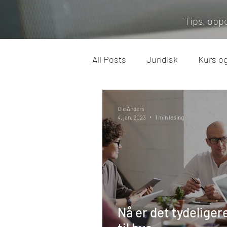
Tips, opp
All Posts
Juridisk
Kurs o
Arbeidsliv
Miljø
Feri
Ole Anders
4. jan. 2023
1 min lesing
Nå er det tydeliger