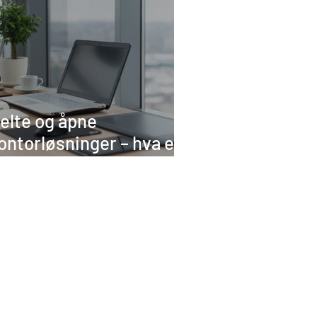
elte og åpne
ontorløsninger – hva er
onsekvensene?