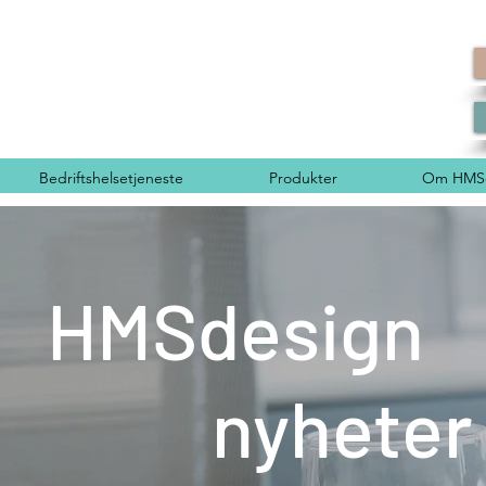
Bedriftshelsetjeneste
Produkter
Om HMSd
HMSdesign
nyheter