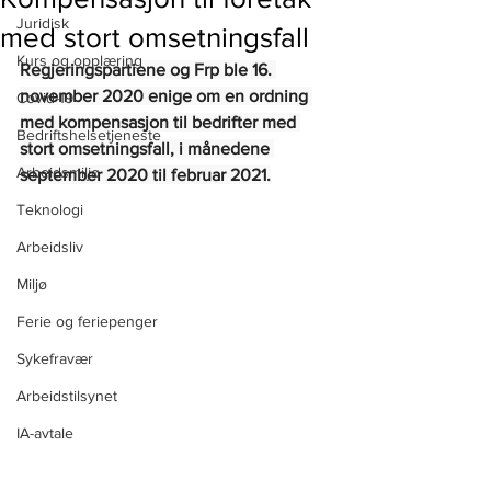
Juridisk
med stort omsetningsfall
Kurs og opplæring
Regjeringspartiene og Frp ble 16. 
november 2020 enige om en ordning 
Covid-19
med kompensasjon til bedrifter med 
Bedriftshelsetjeneste
stort omsetningsfall, i månedene 
Arbeidsmiljø
september 2020 til februar 2021.
Teknologi
Arbeidsliv
Miljø
Ferie og feriepenger
Sykefravær
Arbeidstilsynet
IA-avtale