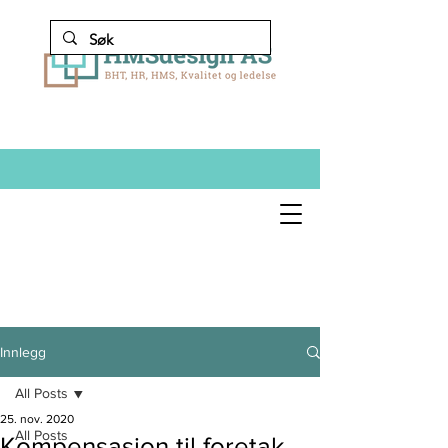
Innlegg
All Posts
25. nov. 2020
All Posts
Kompensasjon til foretak