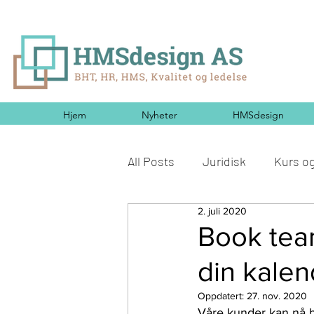
Hjem
Nyheter
HMSdesign
All Posts
Juridisk
Kurs o
2. juli 2020
Teknologi
Arbeidsliv
Book tea
din kalen
IA-avtale
Oppdatert:
27. nov. 2020
Våre kunder kan nå bo