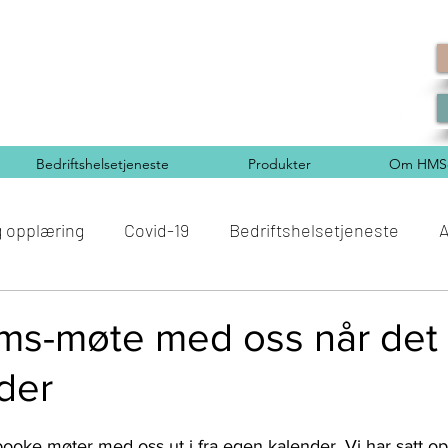
Bedriftshelsetjeneste
Produkter
Om HMSd
g opplæring
Covid-19
Bedriftshelsetjeneste
A
Miljø
Ferie og feriepenger
Sykefravær
Arbei
ms-møte med oss når det
der
oke møter med oss ut i fra egen kalender. Vi har satt opp