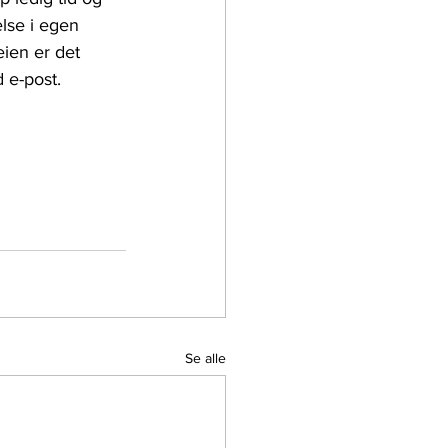
lse i egen 
ien er det 
d e-post.
Se alle