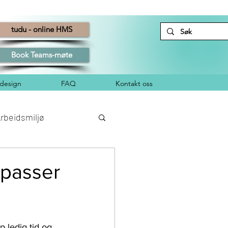
tudu - online HMS
Book Teams-møte
esign
FAQ
Kontakt oss
rbeidsmiljø
dstilsynet
 passer
 ledig tid og 