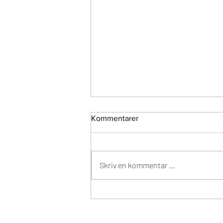
Kommentarer
Skriv en kommentar …
Adgangen til å ha
bedriftsinterne aldersgrenser
på 70 år oppheves med
HMSdesign AS