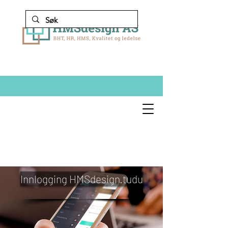
Innlogging HMSdesign.tudu