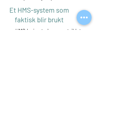
Et HMS-system som
faktisk blir brukt
HMSdesign.tudu.no er utviklet
for virksomheter som ønsker et
enkelt og praktisk system for
HMS- og HR-arbeidet.
Med vår løsning får dere:
ferdige maler, sjekklister og
rutiner
enkel registrering og oppfølging
av avvik
risikovurderinger og
handlingsplaner samlet på ett
sted
tilgang fra mobil, nettbrett og PC