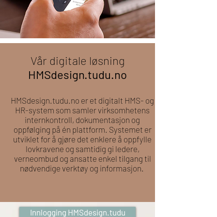
Vår digitale løsning
HMSdesign.tudu.no
HMSdesign.tudu.no er et digitalt HMS- og
HR-system som samler virksomhetens
internkontroll, dokumentasjon og
oppfølging på én plattform. Systemet er
utviklet for å gjøre det enklere å oppfylle
lovkravene og samtidig gi ledere,
verneombud og ansatte enkel tilgang til
nødvendige verktøy og informasjon.
Innlogging HMSdesign.tudu