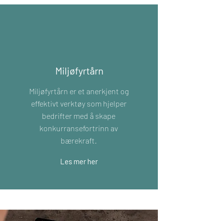
Miljøfyrtårn
Miljøfyrtårn
er et anerkjent og
effektivt verktøy som hjelper
bedrifter med å skape
konkurransefortrinn av
bærekraft.
Les mer her