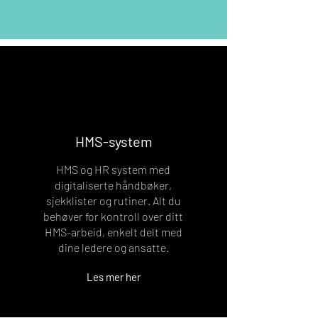
HMS-system
HMS og HR system med
digitaliserte håndbøker,
sjekklister og rutiner. Alt du
behøver for kontroll over ditt
HMS-arbeid, enkelt delt med
dine ledere og ansatte.
Les mer her