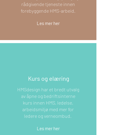
rådgivende tjeneste innen
forebyggende HMS-arbeid.
Les mer her
Kurs og elæring
HMSdesign har et bredt utvalg
av åpne og bedriftsinterne
kurs innen HMS, ledelse,
arbeidsmiljø med mer for
ledere og verneombud.
Les mer her