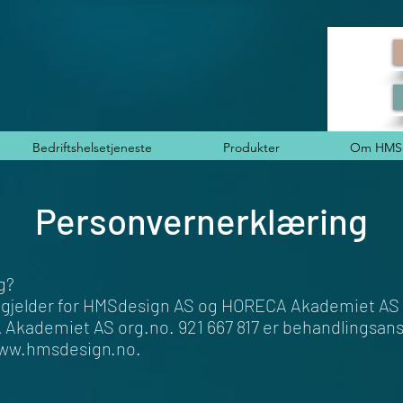
Bedriftshelsetjeneste
Produkter
Om HMSd
Personvernerklæring
g?
gjelder for HMSdesign AS og HORECA Akademiet AS 
 Akademiet AS org.no. 921 667 817 er behandlingsans
www.hmsdesign.no.