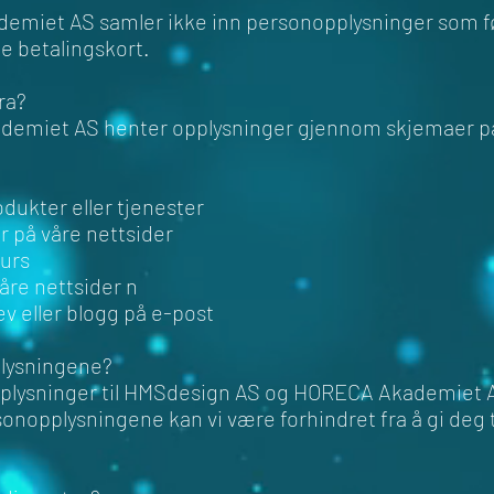
miet AS samler ikke inn personopplysninger som 
e betalingskort.
ra?
miet AS henter opplysninger gjennom skjemaer på 
odukter eller tjenester
er på våre nettsider
kurs
åre nettsider n
v eller blogg på e-post
opplysningene?
nopplysninger til HMSdesign AS og HORECA Akademiet 
sonopplysningene kan vi være forhindret fra å gi deg t