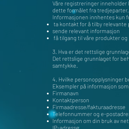
Våre registreringer inneholder 
dette formålet fra tredjeparter.
Informasjonen innhentes kun fo
ta kontakt for å tilby relevant
sende relevant informasjon
få tilgang til våre produkter og
3. Hva er det rettslige grunnlag
Det rettslige grunnlaget for be
samtykke.
4. Hvilke personopplysninger 
Eksempler på informasjon som 
Firmanavn
Kontaktperson
Firmaadresse/fakturaadresse
Telefonnummer og e-postadre
Informasjon om din bruk av nett
IP-adresse