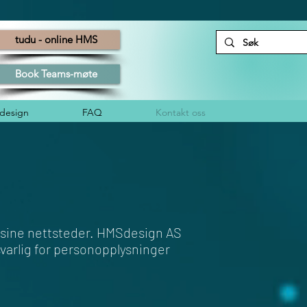
tudu - online HMS
Book Teams-møte
esign
FAQ
Kontakt oss
sine nettsteder. HMSdesign AS
varlig for personopplysninger