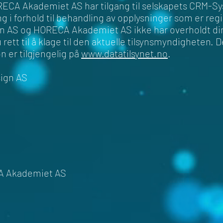
ECA Akademiet AS har tilgang til selskapets CRM-Sy
g i forhold til behandling av opplysninger som er regi
AS og HORECA Akademiet AS ikke har overholdt dine 
ett til å klage til den aktuelle tilsynsmyndigheten. D
n er tilgjengelig på
www.datatilsynet.no
.
ign AS
A Akademiet AS