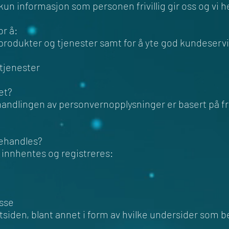
kun informasjon som personen frivillig gir oss og vi h
r å:
e produkter og tjenester samt for å yte god kundeserv
 tjenester
et?
handlingen av personvernopplysninger er basert på friv
behandles?
innhentes og registreres:
sse
siden, blant annet i form av hvilke undersider som be