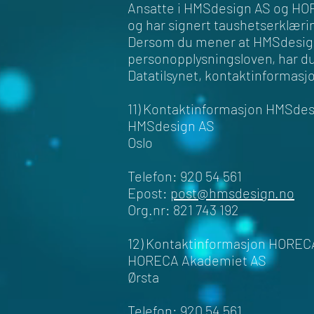
Ansatte i HMSdesign AS og HOR
og har signert taushetserklærin
Dersom du mener at HMSdesign 
personopplysningsloven, har du r
Datatilsynet, kontaktinformasjo
11) Kontaktinformasjon HMSdes
HMSdesign AS
Oslo
Telefon: 920 54 561
Epost:
post@hmsdesign.no
Org.nr: 821 743 192
12) Kontaktinformasjon HOREC
HORECA Akademiet AS
Ørsta
Telefon: 920 54 561