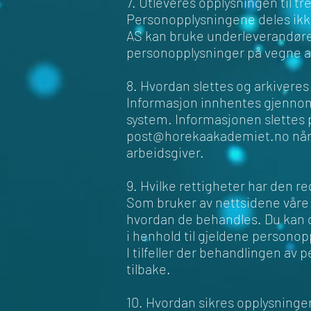
7. Utleveres opplysningen til tr
Personopplysningene deles ik
AS kan bruke underleverandører
personopplysninger på vegne
8. Hvordan slettes og arkivere
Informasjon innhentes gjenno
system. Informasjonen slettes 
post@horekaakademiet.no
når
arbeidsgiver.
9. Hvilke rettigheter har den re
Som bruker av nettsidene våre 
hvordan de behandles. Du kan o
i henhold til gjeldene personop
I tilfeller der behandlingen av
tilbake.
10. Hvordan sikres opplysning