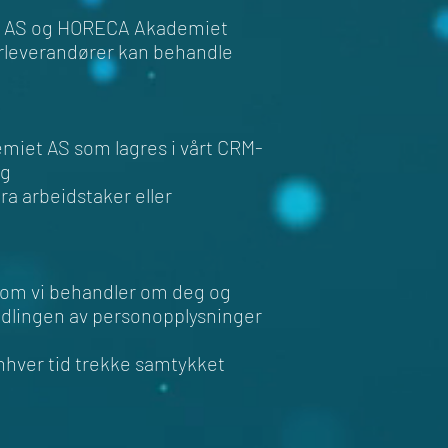
gn AS og HORECA Akademiet
derleverandører kan behandle
iet AS som lagres i vårt CRM-
g
ra arbeidstaker eller
 som vi behandler om deg og
ndlingen av personopplysninger
enhver tid trekke samtykket