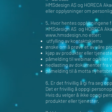
HMSdesign AS og HORECA Akade
eller opplysninger om personlig
5. Hvor hentes opplysningene f
HMSdesign AS og HORECA Akade
www.hmsdesign.no etter:
utfylling av kontaktskjema
ønske om å prøve et av våre pr
kjøp av produkter eller tjenest
påmelding til webinar og/eller 
nedlasting av dokumenter fra v
påmelding til å motta nyhetsbre
6. Er det frivillig å gi fra seg 
Det er frivillig å oppgi perso
Hvis du velger å ikke oppgi per
produkter eller tjenester.