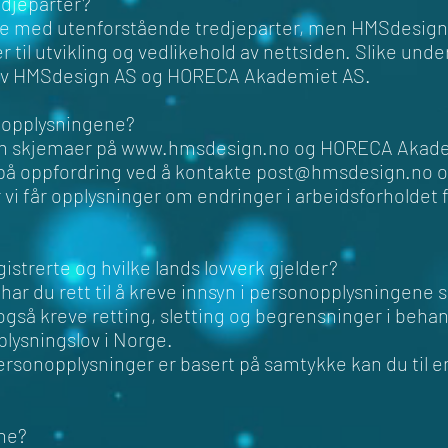
edjeparter?
ke med utenforstående tredjeparter, men HMSdesi
 til utvikling og vedlikehold av nettsiden. Slike un
 av HMSdesign AS og HORECA Akademiet AS.
s opplysningene?
m skjemaer på
www.hmsdesign.no
og HORECA Akadem
på oppfordring ved å kontakte
post@hmsdesign.no
o
 vi får opplysninger om endringer i arbeidsforholdet f
gistrerte og hvilke lands lovverk gjelder?
har du rett til å kreve innsyn i personopplysningene
gså kreve retting, sletting og begrensninger i beha
plysningslov i Norge.
 personopplysninger er basert på samtykke kan du til 
ene?