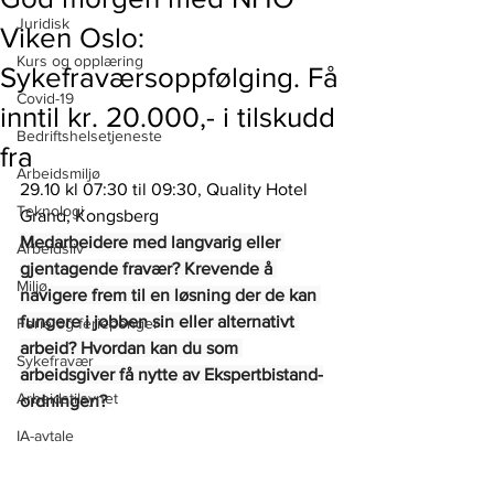
Juridisk
Viken Oslo:
Kurs og opplæring
Sykefraværsoppfølging. Få
Covid-19
inntil kr. 20.000,- i tilskudd
Bedriftshelsetjeneste
fra
Arbeidsmiljø
29.10 kl 07:30 til 09:30, Quality Hotel 
Teknologi
Grand, Kongsberg
Medarbeidere med langvarig eller 
Arbeidsliv
gjentagende fravær? Krevende å 
Miljø
navigere frem til en løsning der de kan 
fungere i jobben sin eller alternativt 
Ferie og feriepenger
arbeid? Hvordan kan du som 
Sykefravær
arbeidsgiver få nytte av Ekspertbistand-
Arbeidstilsynet
ordningen?
IA-avtale