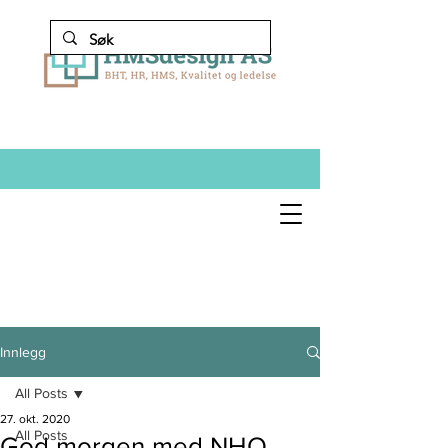
Innlegg
All Posts
27. okt. 2020
All Posts
God morgen med NHO