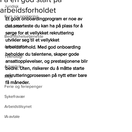
Juridisk
arbeidsforholdet
Kurs og opplæring
Et godt onboardingprogram er noe av 
det smarteste du kan ha på plass for å 
Covid-19
sørge for at vellykket rekruttering 
Bedriftshelsetjeneste
utvikler seg til et vellykket 
Arbeidsmiljø
arbeidsforhold. Med god onboarding 
beholder du talentene, skaper gode 
Teknologi
ansattopplevelser, og prestasjonene blir 
Arbeidsliv
bedre. Uten, risikerer du å måtte starte 
rekrutteringprosessen på nytt etter bare 
Miljø
få måneder.
Ferie og feriepenger
Sykefravær
Arbeidstilsynet
IA-avtale