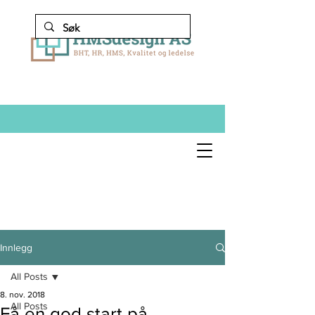
Innlegg
All Posts
8. nov. 2018
All Posts
Få en god start på