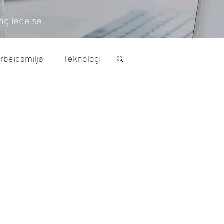
og ledelse
rbeidsmiljø
Teknologi
IA-avtale