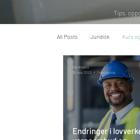
Tips, opp
All Posts
Juridisk
Kurs o
Arbeidsliv
Miljø
Feri
Ole Anders
15. nov. 2023
1 min lesing
Endringer i lovver