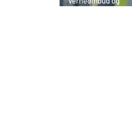
verneombud og
arbeidsmiljøutvalg