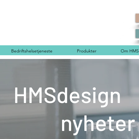
Bedriftshelsetjeneste
Produkter
Om HMSd
HMSdesign
nyheter