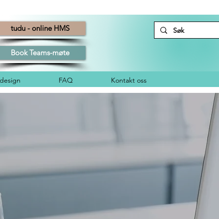
tudu - online HMS
Book Teams-møte
esign
FAQ
Kontakt oss