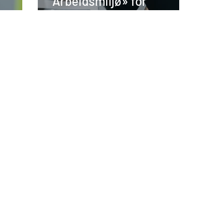
Arbeidsmiljø» for
verneombud og ledere i
Horeca-bransjen