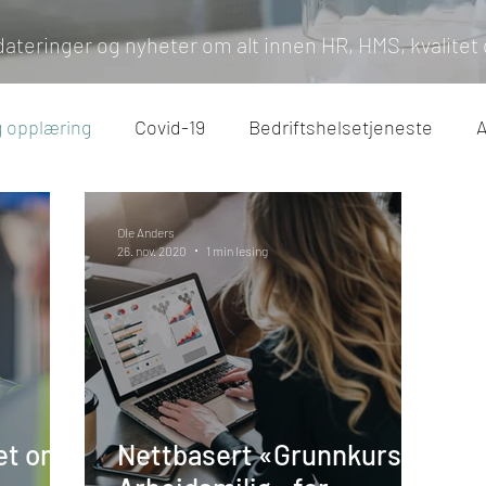
dateringer og nyheter om alt innen HR, HMS, kvalitet 
g opplæring
Covid-19
Bedriftshelsetjeneste
A
e og feriepenger
Sykefravær
Arbeidstilsynet
Ole Anders
26. nov. 2020
1 min lesing
ket om
Nettbasert «Grunnkurs i